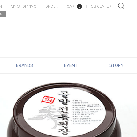
N
MY SHOPPING
ORDER
CART
CS CENTER
0
0
BRANDS
EVENT
STORY