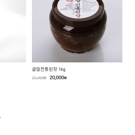
골말전통된장 1kg
20,000
25,000
₩
₩
.