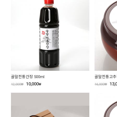
골말전통간장 500ml
골말전통고추장
10,000
13,
12,000
₩
₩
16,000
₩