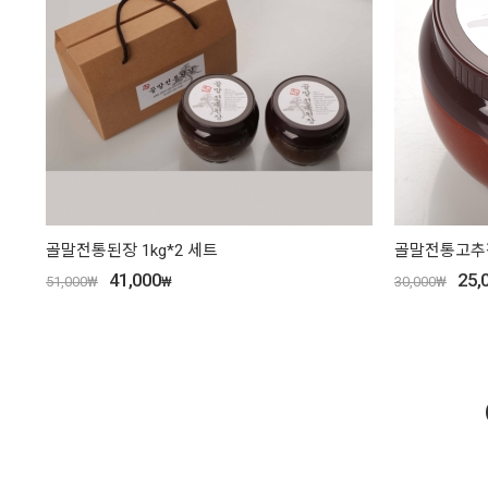
골말전통된장 1kg*2 세트
골말전통고추장
41,000
25,
51,000
₩
₩
30,000
₩