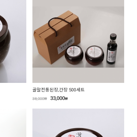
골말전통된장,간장 500세트
33,000
38,000
₩
₩